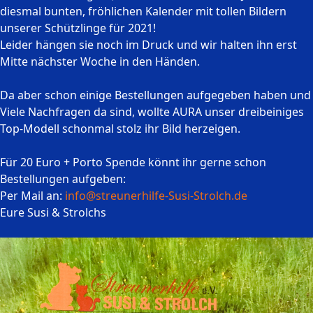
diesmal bunten, fröhlichen Kalender mit tollen Bildern
unserer Schützlinge für 2021!
Leider hängen sie noch im Druck und wir halten ihn erst
Mitte nächster Woche in den Händen.
Da aber schon einige Bestellungen aufgegeben haben und
Viele Nachfragen da sind, wollte AURA unser dreibeiniges
Top-Modell schonmal stolz ihr Bild herzeigen.
Für 20 Euro + Porto Spende könnt ihr gerne schon
Bestellungen aufgeben:
Per Mail an:
info@streunerhilfe-Susi-Strolch.de
Eure Susi & Strolchs