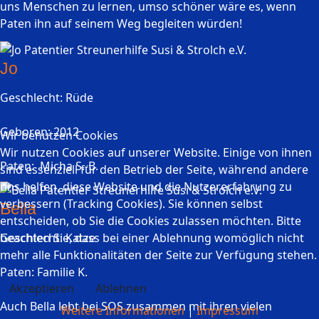
uns Menschen zu lernen, umso schöner wäre es, wenn
Paten ihn auf seinem Weg begleiten würden!
Jo
Geschlecht: Rüde
Geboren: 2012
Wir benutzen Cookies
Wir nutzen Cookies auf unserer Website. Einige von ihnen
Paten: Micha S.-B.
sind essenziell für den Betrieb der Seite, während andere
uns helfen, diese Website und die Nutzererfahrung zu
verbessern (Tracking Cookies). Sie können selbst
Bella
entscheiden, ob Sie die Cookies zulassen möchten. Bitte
beachten Sie, dass bei einer Ablehnung womöglich nicht
Geschlecht: Katze
mehr alle Funktionalitäten der Seite zur Verfügung stehen.
Paten: Familie K.
Akzeptieren
Ablehnen
Auch Bella lebt bei SOS zusammen mit ihren vielen
Weitere Informationen
|
Impressum