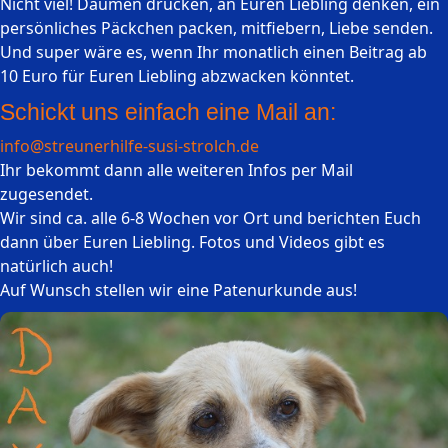
Nicht viel! Daumen drücken, an Euren Liebling denken, ein
persönliches Päckchen packen, mitfiebern, Liebe senden.
Und super wäre es, wenn Ihr monatlich einen Beitrag ab
10 Euro für Euren Liebling abzwacken könntet.
Schickt uns einfach eine Mail an:
info@streunerhilfe-susi-strolch.de
Ihr bekommt dann alle weiteren Infos per Mail
zugesendet.
Wir sind ca. alle 6-8 Wochen vor Ort und berichten Euch
dann über Euren Liebling. Fotos und Videos gibt es
natürlich auch!
Auf Wunsch stellen wir eine Patenurkunde aus!