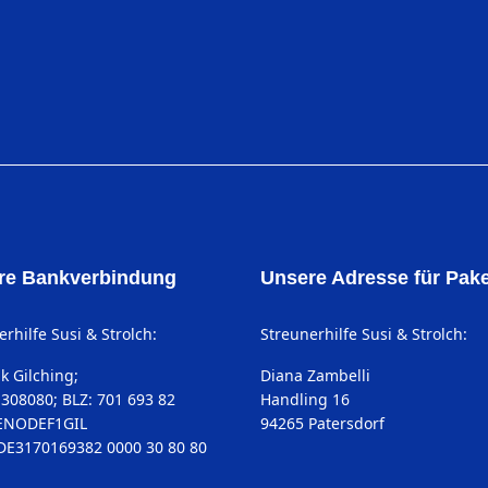
re Bankverbindung
Unsere Adresse für Pak
rhilfe Susi & Strolch:
Streunerhilfe Susi & Strolch:
k Gilching;
Diana Zambelli
 308080; BLZ: 701 693 82
Handling 16
GENODEF1GIL
94265 Patersdorf
DE3170169382 0000 30 80 80