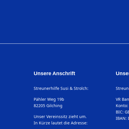
Unsere Anschrift
Unse
Streunerhilfe Susi & Strolch:
Streune
Pähler Weg 19b
VR Ban
82205 Gilching
Konto:
BIC: 
Unser Vereinssitz zieht um.
IBAN: 
In Kürze lautet die Adresse: